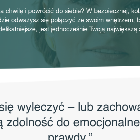
 chwilę i powrócić do siebie? W bezpiecznej, kob
zie odważysz się połączyć ze swoim wnętrzem, b
delikatniejsze, jest jednocześnie Twoją największą s
 się wyleczyć – lub zachow
ą zdolność do emocjonaln
prawdy.”