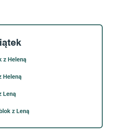
iątek
k z Heleną
z Heleną
z Leną
blok z Leną