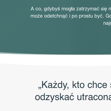
A co, gdybyś mogła zatrzymać się na
może odetchnąć i po prostu być. Gd
naj
„Każdy, kto chce
odzyskać utracon