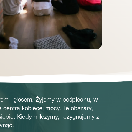
ałem i głosem. Żyjemy w pośpiechu, w
e centra kobiecej mocy. Te obszary,
siebie. Kiedy milczymy, rezygnujemy z
łynąć.