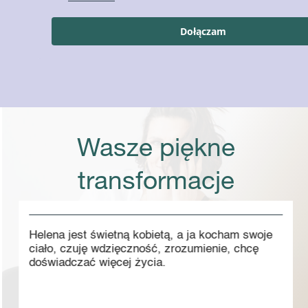
Dołączam
Wasze piękne
transformacje
Moje ciało nie jest przeciwko mnie...
Nie pozwól siebie przekraczać...
Twoje ciało ma zasoby...
Emocje mieszkają w szufladkach mojego ciala...
Odnajdź swoje tempo w ruchu...
Miejsce dla mnie jest we mnie…