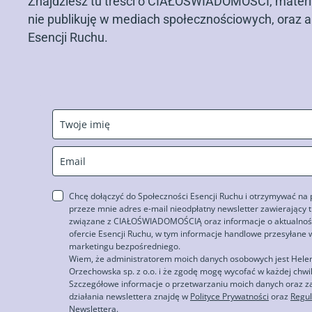
Znajdziesz tu treści o CIAŁOŚWIADOMOŚCI, materia
nie publikuję w mediach społecznościowych, oraz a
Esencji Ruchu.
Chcę dołączyć do Społeczności Esencji Ruchu i otrzymywać na
przeze mnie adres e-mail nieodpłatny newsletter zawierający t
związane z CIAŁOŚWIADOMOŚCIĄ oraz informacje o aktualnośc
ofercie Esencji Ruchu, w tym informacje handlowe przesyłane 
marketingu bezpośredniego.
Wiem, że administratorem moich danych osobowych jest Hele
Orzechowska sp. z o.o. i że zgodę mogę wycofać w każdej chwil
Szczegółowe informacje o przetwarzaniu moich danych oraz 
działania newslettera znajdę w
Polityce Prywatności
oraz
Regu
Newslettera
.