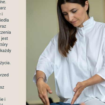
ne.
arz
 i
iedla
raz
czenia
 jest
który
 każdy
życia.
przed
sz
e i