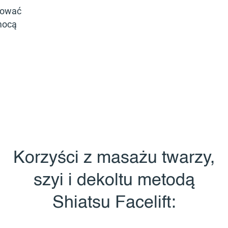
rować
mocą
Korzyści z masażu twarzy,
szyi i dekoltu metodą
Shiatsu Facelift: