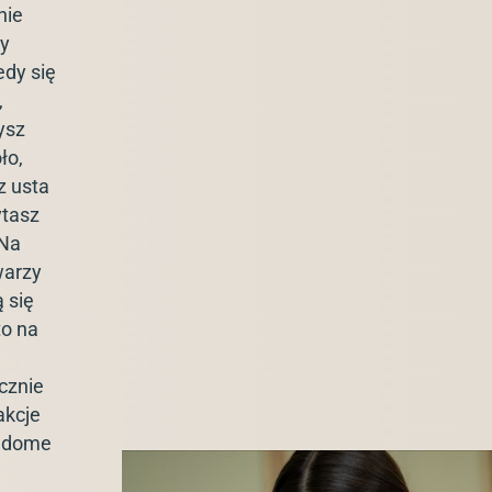
nie
ły
edy się
,
ysz
ło,
z usta
ytasz
 Na
warzy
 się
to na
cznie
akcje
iadome