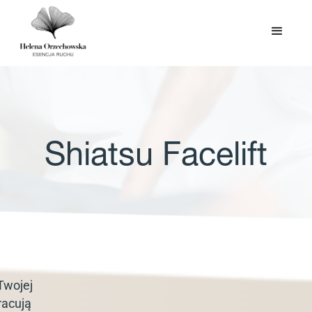
Shiatsu Facelift
Twojej
racują